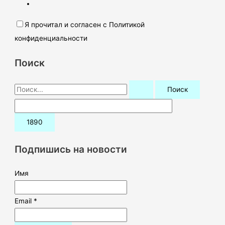
Я прочитал и согласен с Политикой
конфиденциальности
Поиск
П
о
и
с
к
Подпишись на новости
:
Имя
Email *