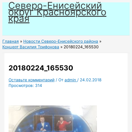
Северо-Енисейский
Перейти
округ Красноярского
к
края
содержимому
Главная
Новости Северо-Енисейского района
Концерт Василия Трифонова
20180224_165530
20180224_165530
Оставьте комментарий
/ От
admin
/
24.02.2018
Просмотров:
314