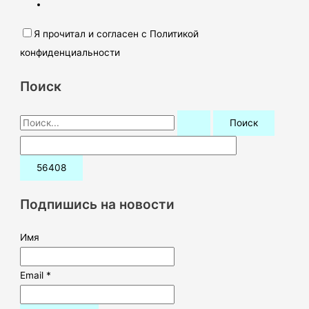
Я прочитал и согласен с Политикой
конфиденциальности
Поиск
П
о
и
с
к
Подпишись на новости
:
Имя
Email *