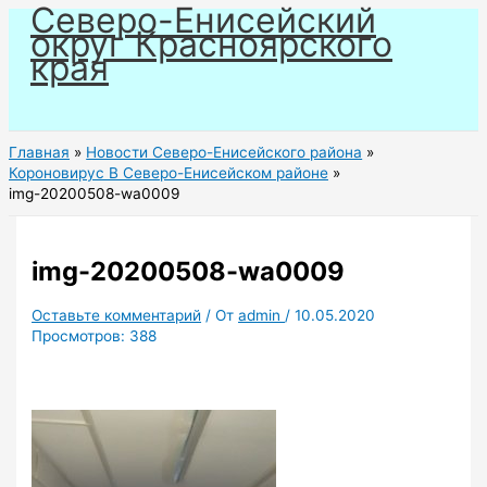
Северо-Енисейский
Перейти
округ Красноярского
к
края
содержимому
Главная
Новости Северо-Енисейского района
Короновирус В Северо-Енисейском районе
img-20200508-wa0009
img-20200508-wa0009
Оставьте комментарий
/ От
admin
/
10.05.2020
Просмотров:
388