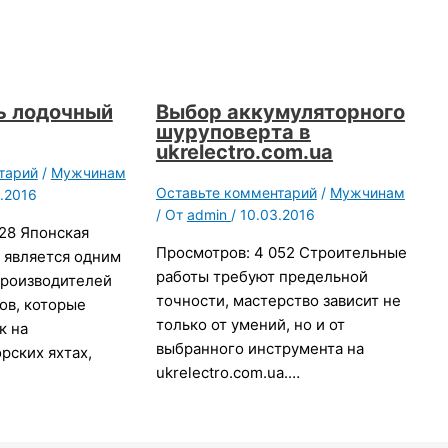
ь лодочный
Выбор аккумуляторного
шуруповерта в
ukrelectro.com.ua
тарий
/
Мужчинам
Оставьте комментарий
/
Мужчинам
.2016
/ От
admin
/
10.03.2016
28 Японская
Просмотров: 4 052 Строительные
 является одним
работы требуют предельной
производителей
точности, мастерство зависит не
ов, которые
только от умений, но и от
к на
выбранного инструмента на
рских яхтах,
ukrelectro.com.ua.…