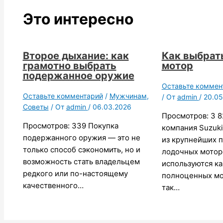
Это интересно
Второе дыхание: как
Как выбрат
грамотно выбрать
мотор
подержанное оружие
Оставьте коммен
Оставьте комментарий
/
Мужчинам
,
/ От
admin
/
20.05
Советы
/ От
admin
/
06.03.2026
Просмотров: 3 8
Просмотров: 339 Покупка
компания Suzuki
подержанного оружия — это не
из крупнейших 
только способ сэкономить, но и
лодочных мотор
возможность стать владельцем
используются ка
редкого или по-настоящему
полноценных мо
качественного…
так…