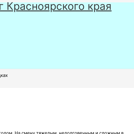
г Красноярского края
дках
годом. На смену тяжелым, недолговечным и сложным в