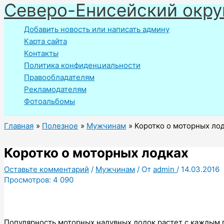
Северо-Енисейский окру
Перейти
к
Добавить новость или написать админу
содержимому
Карта сайта
Контакты
Политика конфиденциальности
Правообладателям
Рекламодателям
Фотоальбомы
Главная
Полезное
Мужчинам
Коротко о моторных ло
Коротко о моторных лодках
Оставьте комментарий
/
Мужчинам
/ От
admin
/
14.03.2016
Просмотров:
4 090
Популярность моторных надувных лодок растет с каждым 