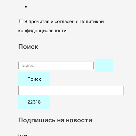
Я прочитал и согласен с Политикой
конфиденциальности
Поиск
П
о
и
с
к
:
Подпишись на новости