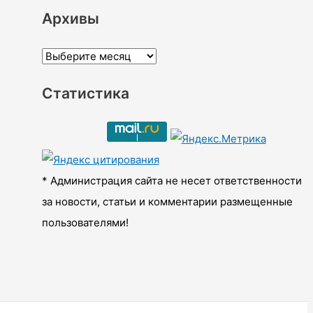
Архивы
А
р
Статистика
х
и
в
ы
* Администрация сайта не несет ответственности
за новости, статьи и комментарии размещенные
пользователями!