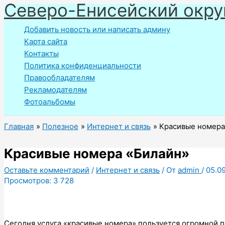
Северо-Енисейский окру
Перейти
к
Добавить новость или написать админу
содержимому
Карта сайта
Контакты
Политика конфиденциальности
Правообладателям
Рекламодателям
Фотоальбомы
Главная
Полезное
Интернет и связь
Красивые номера
Красивые номера «Билайн»
Оставьте комментарий
/
Интернет и связь
/ От
admin
/
05.0
Просмотров:
3 728
Сегодня услуга «красивые номера» пользуется огромной п