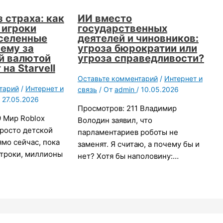
 страха: как
ИИ вместо
 игроки
государственных
селенные
деятелей и чиновников:
чему за
угроза бюрократии или
й валютой
угроза справедливости?
на Starvell
Оставьте комментарий
/
Интернет и
тарий
/
Интернет и
связь
/ От
admin
/
10.05.2026
/
27.05.2026
Просмотров: 211 Владимир
 Мир Roblox
Володин заявил, что
росто детской
парламентариев роботы не
мо сейчас, пока
заменят. Я считаю, а почему бы и
строки, миллионы
нет? Хотя бы наполовину:…