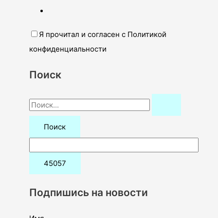
Я прочитал и согласен с Политикой
конфиденциальности
Поиск
П
о
и
с
к
:
Подпишись на новости