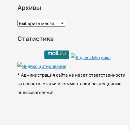
Архивы
А
р
Статистика
х
и
в
ы
* Администрация сайта не несет ответственности
за новости, статьи и комментарии размещенные
пользователями!