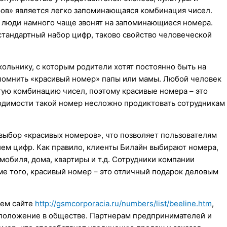
ов» является легко запоминающаяся комбинация чисел.
, люди намного чаще звонят на запоминающиеся номера.
тандартный набор цифр, таково свойство человеческой
ольнику, с которым родители хотят постоянно быть на
спомнить «красивый номер» папы или мамы. Любой человек
тую комбинацию чисел, поэтому красивые номера – это
димости такой номер несложно продиктовать сотрудникам
выбор «красивых номеров», что позволяет пользователям
ем цифр. Как правило, клиенты Билайн выбирают номера,
обиля, дома, квартиры и т.д. Сотрудники компании
е того, красивый номер – это отличный подарок деловым
шем сайте
http://gsmcorporacia.ru/numbers/list/beeline.htm
,
е положение в обществе. Партнерам предпринимателей и