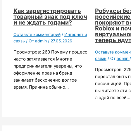
Как зарегистрировать
Робуксы без
товарный знак под ключ
российские
и не ждать годами?
покоряют в
Roblox и по
виртуально
Оставьте комментарий
/
Интернет и
теперь идут 
связь
/ От
admin
/
27.05.2026
Просмотров: 260 Почему процесс
Оставьте коммен
связь
/ От
admin
часто затягивается Многие
предприниматели уверены, что
Просмотров: 229
оформление прав на бренд
перестал быть п
занимает бесконечно долгое
песочницей. Пря
время. Причина обычно…
вы читаете эти 
людей по всей…