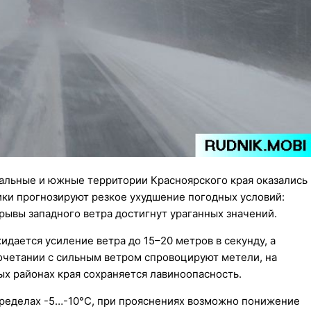
альные и южные территории Красноярского края оказались
ики прогнозируют резкое ухудшение погодных условий:
орывы западного ветра достигнут ураганных значений.
дается усиление ветра до 15–20 метров в секунду, а
сочетании с сильным ветром спровоцируют метели, на
ных районах края сохраняется лавиноопасность.
 пределах -5…-10°C, при прояснениях возможно понижение