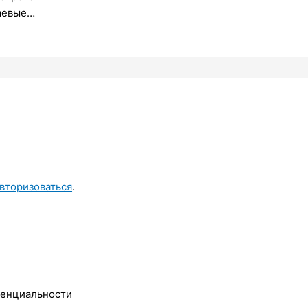
аевые…
вторизоваться
.
денциальности