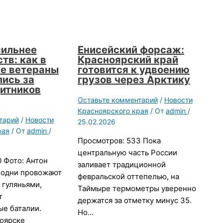
сильнее
Енисейский форсаж:
тв: как в
Красноярский край
е ветераны
готовится к удвоению
ись за
грузов через Арктику
итников
Оставьте комментарий
/
Новости
Красноярского края
/ От
admin
/
тарий
/
Новости
25.02.2026
рая
/ От
admin
/
Просмотров: 533 Пока
центральную часть России
 Фото: Антон
заливает традиционной
 одни провожают
февральской оттепелью, на
 гуляньями,
Таймыре термометры уверенно
т
держатся за отметку минус 35.
ые баталии.
Но…
ноярске