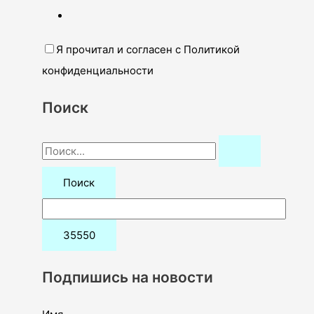
Я прочитал и согласен с Политикой
конфиденциальности
Поиск
П
о
и
с
к
:
Подпишись на новости