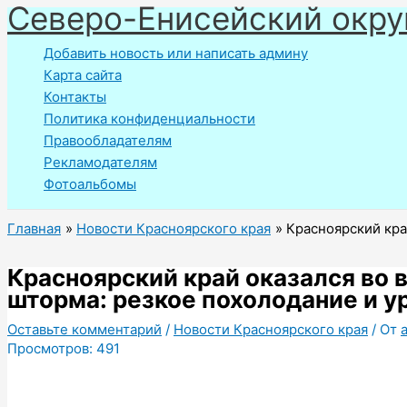
Северо-Енисейский окру
Перейти
к
Добавить новость или написать админу
содержимому
Карта сайта
Контакты
Политика конфиденциальности
Правообладателям
Рекламодателям
Фотоальбомы
Главная
Новости Красноярского края
Красноярский кра
Красноярский край оказался во 
шторма: резкое похолодание и у
Оставьте комментарий
/
Новости Красноярского края
/ От
Просмотров:
491