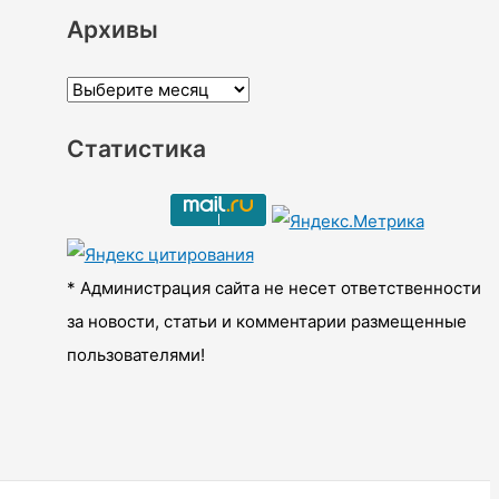
Архивы
А
р
Статистика
х
и
в
ы
* Администрация сайта не несет ответственности
за новости, статьи и комментарии размещенные
пользователями!