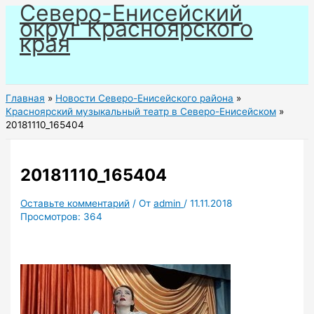
Северо-Енисейский
Перейти
округ Красноярского
к
края
содержимому
Главная
Новости Северо-Енисейского района
Красноярский музыкальный театр в Северо-Енисейском
20181110_165404
20181110_165404
Оставьте комментарий
/ От
admin
/
11.11.2018
Просмотров:
364