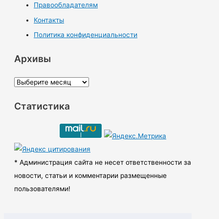
Правообладателям
Контакты
Политика конфиденциальности
Архивы
А
р
Статистика
х
и
в
ы
* Администрация сайта не несет ответственности за
новости, статьи и комментарии размещенные
пользователями!