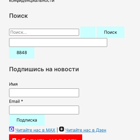
конфиденциальности
Поиск
П
о
и
с
к
Подпишись на новости
:
Имя
Email *
Читайте нас в MAX
|
Читайте нас в Дзен