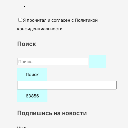
Я прочитал и согласен с Политикой
конфиденциальности
Поиск
П
о
и
с
к
:
Подпишись на новости