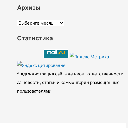
Архивы
А
р
Статистика
х
и
в
ы
* Администрация сайта не несет ответственности
за новости, статьи и комментарии размещенные
пользователями!