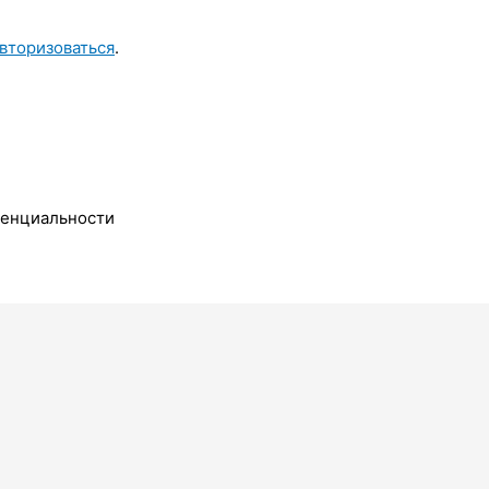
вторизоваться
.
денциальности