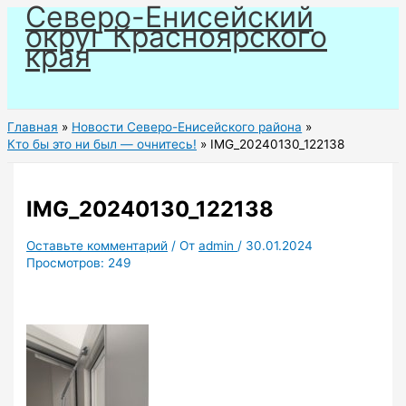
Северо-Енисейский
Перейти
округ Красноярского
к
края
содержимому
Главная
Новости Северо-Енисейского района
Кто бы это ни был — очнитесь!
IMG_20240130_122138
IMG_20240130_122138
Оставьте комментарий
/ От
admin
/
30.01.2024
Просмотров:
249