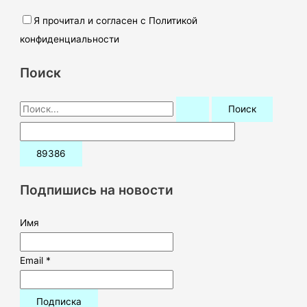
Я прочитал и согласен с Политикой
конфиденциальности
Поиск
П
о
и
с
к
Подпишись на новости
:
Имя
Email *