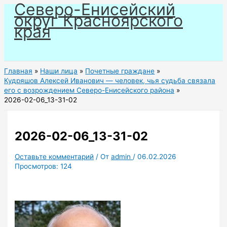
Северо-Енисейский
Перейти
округ Красноярского
к
края
содержимому
Главная
Наши лица
Почетные граждане
Кудряшов Алексей Иванович — человек, чья судьба связала
его с возрождением Северо-Енисейского района
2026-02-06_13-31-02
2026-02-06_13-31-02
Оставьте комментарий
/ От
admin
/
06.02.2026
Просмотров:
124