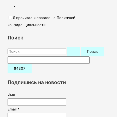
Я прочитал и согласен с Политикой
конфиденциальности
Поиск
П
о
и
с
к
Подпишись на новости
:
Имя
Email *