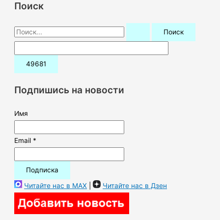
Поиск
П
о
и
с
к
Подпишись на новости
:
Имя
Email *
Читайте нас в MAX
|
Читайте нас в Дзен