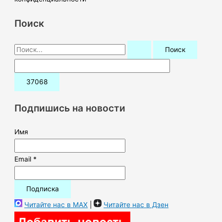
Поиск
П
о
и
с
к
Подпишись на новости
:
Имя
Email *
Читайте нас в MAX
|
Читайте нас в Дзен