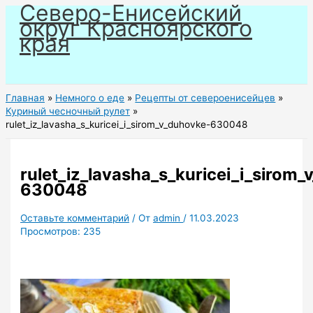
Северо-Енисейский
Перейти
округ Красноярского
к
края
содержимому
Главная
Немного о еде
Рецепты от североенисейцев
Куриный чесночный рулет
rulet_iz_lavasha_s_kuricei_i_sirom_v_duhovke-630048
rulet_iz_lavasha_s_kuricei_i_sirom
630048
Оставьте комментарий
/ От
admin
/
11.03.2023
Просмотров:
235