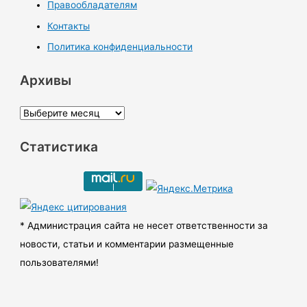
Правообладателям
Контакты
Политика конфиденциальности
Архивы
А
р
Статистика
х
и
в
ы
* Администрация сайта не несет ответственности за
новости, статьи и комментарии размещенные
пользователями!