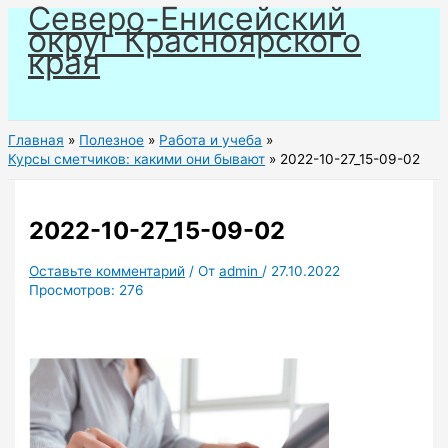
Северо-Енисейский
Перейти
округ Красноярского
к
края
содержимому
Главная
Полезное
Работа и учеба
Курсы сметчиков: какими они бывают
2022-10-27_15-09-02
2022-10-27_15-09-02
Оставьте комментарий
/ От
admin
/
27.10.2022
Просмотров:
276