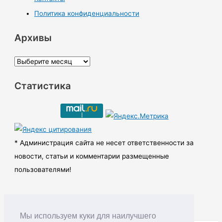
Политика конфиденциальности
Архивы
А
р
Статистика
х
и
в
ы
* Администрация сайта не несет ответственности за
новости, статьи и комментарии размещенные
пользователями!
Мы используем куки для наилучшего