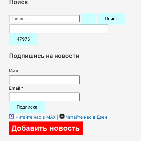
Поиск
П
о
и
с
к
Подпишись на новости
:
Имя
Email *
Читайте нас в MAX
|
Читайте нас в Дзен