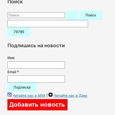
Поиск
П
о
и
с
к
Подпишись на новости
:
Имя
Email *
Читайте нас в MAX
|
Читайте нас в Дзен