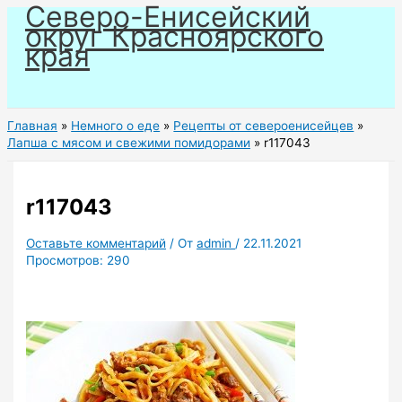
Северо-Енисейский
Перейти
округ Красноярского
к
края
содержимому
Главная
Немного о еде
Рецепты от североенисейцев
Лапша с мясом и свежими помидорами
r117043
r117043
Оставьте комментарий
/ От
admin
/
22.11.2021
Просмотров:
290