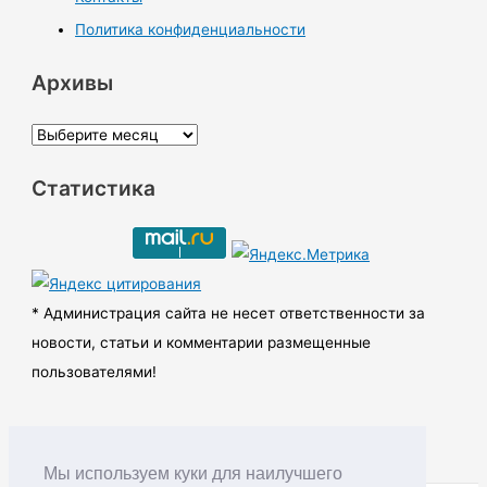
Политика конфиденциальности
Архивы
А
р
Статистика
х
и
в
ы
* Администрация сайта не несет ответственности за
новости, статьи и комментарии размещенные
пользователями!
Мы используем куки для наилучшего