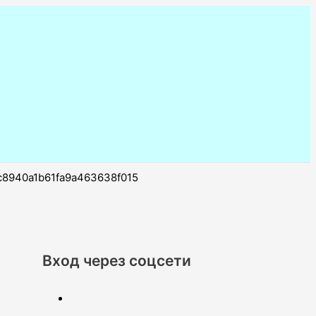
c8940a1b61fa9a463638f015
Вход через соцсети