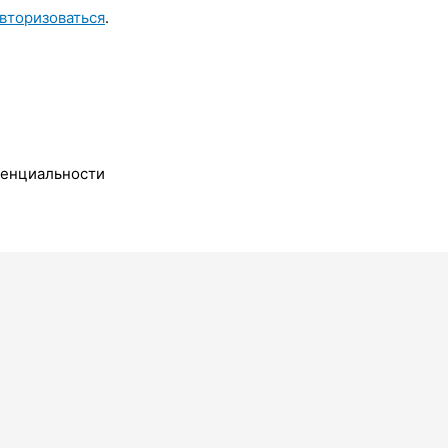
вторизоваться
.
денциальности