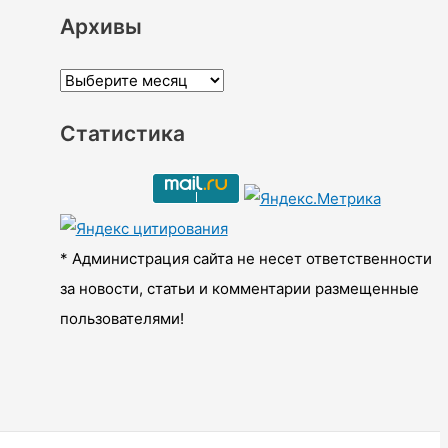
Архивы
А
р
Статистика
х
и
в
ы
* Администрация сайта не несет ответственности
за новости, статьи и комментарии размещенные
пользователями!