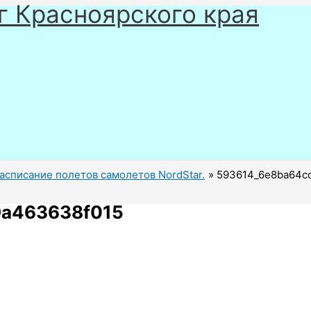
г Красноярского края
асписание полетов самолетов NordStar.
593614_6e8ba64c
9a463638f015