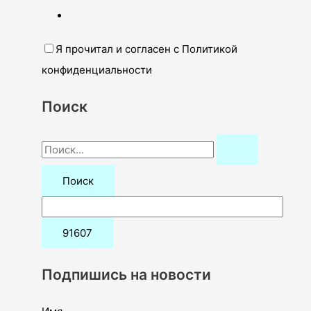
Я прочитал и согласен с Политикой
конфиденциальности
Поиск
П
о
и
с
к
:
Подпишись на новости