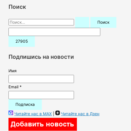
Поиск
П
о
и
с
к
Подпишись на новости
:
Имя
Email *
Читайте нас в MAX
|
Читайте нас в Дзен