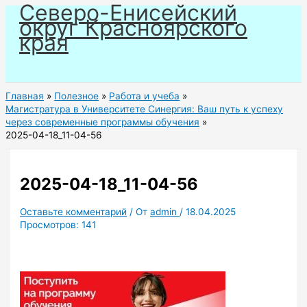
Северо-Енисейский
Перейти
округ Красноярского
к
края
содержимому
Главная
Полезное
Работа и учеба
Магистратура в Университете Синергия: Ваш путь к успеху
через современные программы обучения
2025-04-18_11-04-56
2025-04-18_11-04-56
Оставьте комментарий
/ От
admin
/
18.04.2025
Просмотров:
141