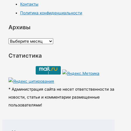
Контакты
Политика конфиденциальности
Архивы
А
р
Статистика
х
и
в
ы
* Администрация сайта не несет ответственности за
новости, статьи и комментарии размещенные
пользователями!