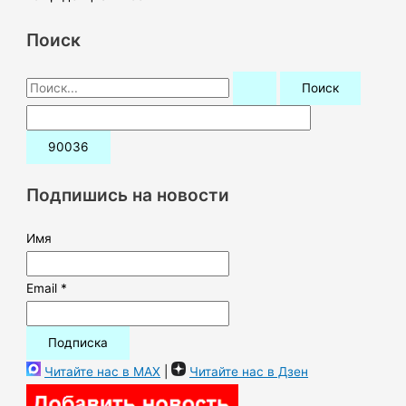
Поиск
П
о
и
с
к
Подпишись на новости
:
Имя
Email *
Читайте нас в MAX
|
Читайте нас в Дзен