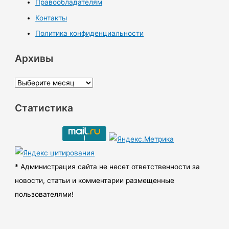
Правообладателям
Контакты
Политика конфиденциальности
Архивы
А
р
Статистика
х
и
в
ы
* Администрация сайта не несет ответственности за
новости, статьи и комментарии размещенные
пользователями!