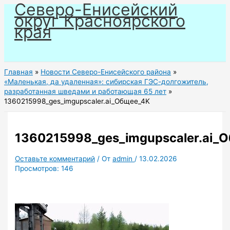
Северо-Енисейский
Перейти
округ Красноярского
к
края
содержимому
Главная
Новости Северо-Енисейского района
«Маленькая, да удаленная»: сибирская ГЭС-долгожитель,
разработанная шведами и работающая 65 лет
1360215998_ges_imgupscaler.ai_Общее_4K
1360215998_ges_imgupscaler.ai_
Оставьте комментарий
/ От
admin
/
13.02.2026
Просмотров:
146