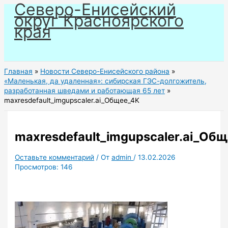
Северо-Енисейский
Перейти
округ Красноярского
к
края
содержимому
Главная
Новости Северо-Енисейского района
«Маленькая, да удаленная»: сибирская ГЭС-долгожитель,
разработанная шведами и работающая 65 лет
maxresdefault_imgupscaler.ai_Общее_4K
maxresdefault_imgupscaler.ai_Об
Оставьте комментарий
/ От
admin
/
13.02.2026
Просмотров:
146