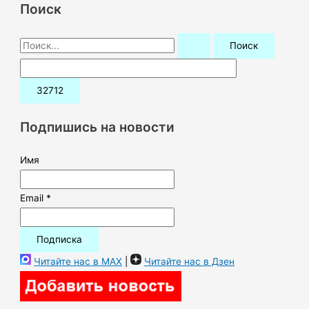
Поиск
П
о
и
с
к
Подпишись на новости
:
Имя
Email *
Читайте нас в MAX
|
Читайте нас в Дзен