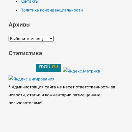
Контакты
Политика конфиденциальности
Архивы
А
р
Статистика
х
и
в
ы
* Администрация сайта не несет ответственности за
новости, статьи и комментарии размещенные
пользователями!