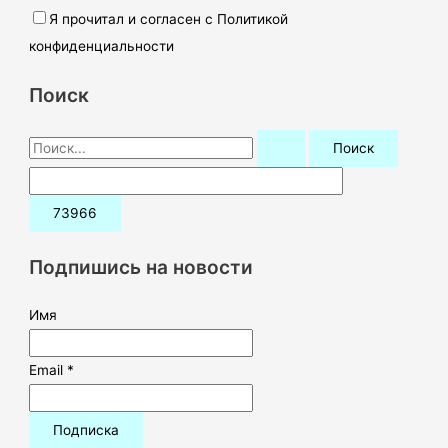
Я прочитал и согласен с Политикой
конфиденциальности
Поиск
П
о
и
с
к
Подпишись на новости
:
Имя
Email *