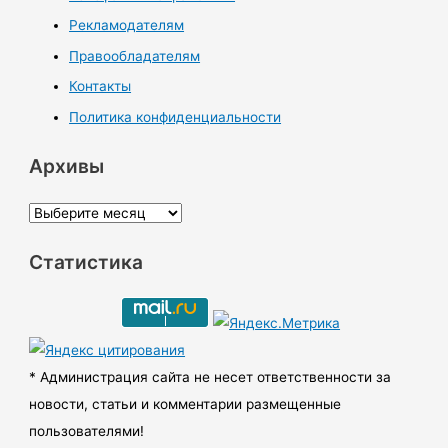
Рекламодателям
Правообладателям
Контакты
Политика конфиденциальности
Архивы
А
р
Статистика
х
и
в
ы
* Администрация сайта не несет ответственности за
новости, статьи и комментарии размещенные
пользователями!