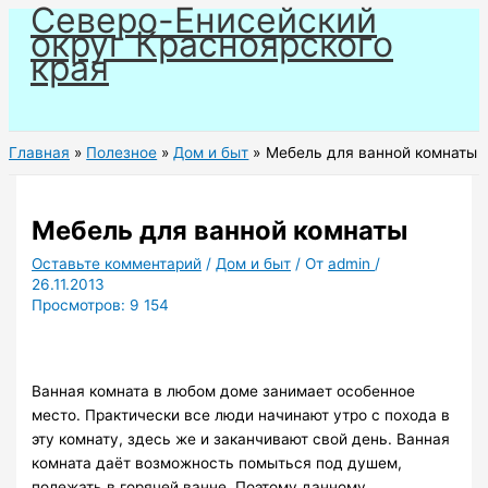
Северо-Енисейский
Перейти
округ Красноярского
к
края
содержимому
Главная
Полезное
Дом и быт
Мебель для ванной комнаты
Мебель для ванной комнаты
Оставьте комментарий
/
Дом и быт
/ От
admin
/
26.11.2013
Просмотров:
9 154
Ванная комната в любом доме занимает особенное
место. Практически все люди начинают утро с похода в
эту комнату, здесь же и заканчивают свой день. Ванная
комната даёт возможность помыться под душем,
полежать в горячей ванне. Поэтому данному