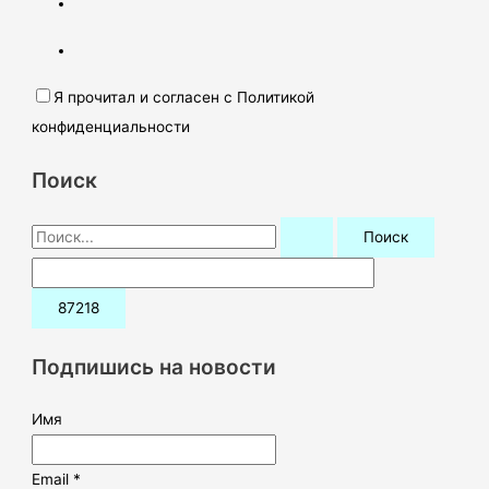
Я прочитал и согласен с Политикой
конфиденциальности
Поиск
П
о
и
с
к
Подпишись на новости
:
Имя
Email *