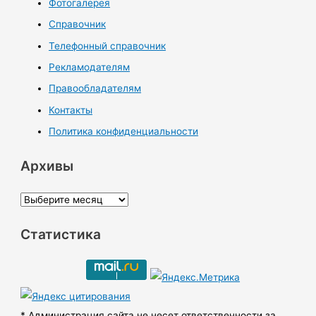
Фотогалерея
Справочник
Телефонный справочник
Рекламодателям
Правообладателям
Контакты
Политика конфиденциальности
Архивы
А
р
Статистика
х
и
в
ы
* Администрация сайта не несет ответственности за