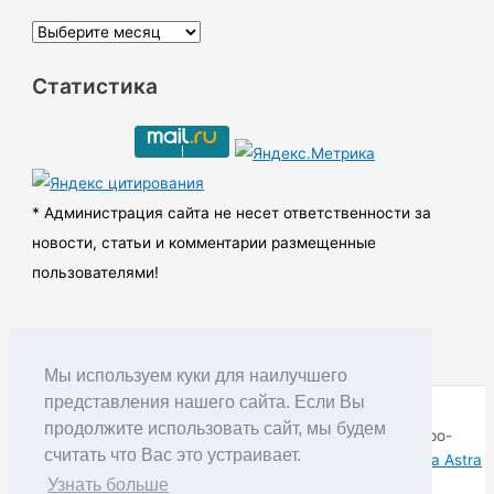
А
р
Статистика
х
и
в
ы
* Администрация сайта не несет ответственности за
новости, статьи и комментарии размещенные
пользователями!
Мы используем куки для наилучшего
представления нашего сайта. Если Вы
продолжите использовать сайт, мы будем
Copyright © RUDNIK.MOBI 28.06.2008 - 2026 | Северо-
считать что Вас это устраивает.
Енисейский округ Красноярского края | Powered by
Тема Astra
WordPress
Узнать больше