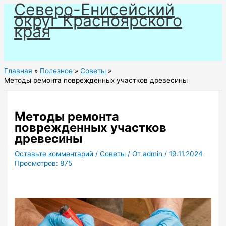
Северо-Енисейский
Перейти
округ Красноярского
к
края
содержимому
Главная
Полезное
Советы
Методы ремонта поврежденных участков древесины
Методы ремонта
поврежденных участков
древесины
Оставьте комментарий
/
Советы
/ От
admin
/
19.11.2024
Просмотров:
875