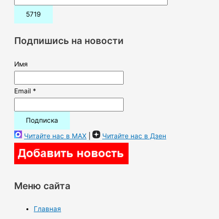
и
с
к
Подпишись на новости
:
Имя
Email *
Читайте нас в MAX
|
Читайте нас в Дзен
Меню сайта
Главная