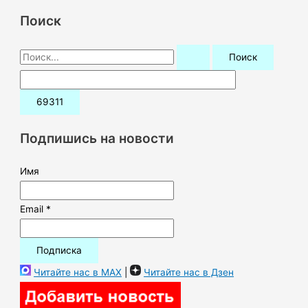
Поиск
П
о
и
с
к
Подпишись на новости
:
Имя
Email *
Читайте нас в MAX
|
Читайте нас в Дзен