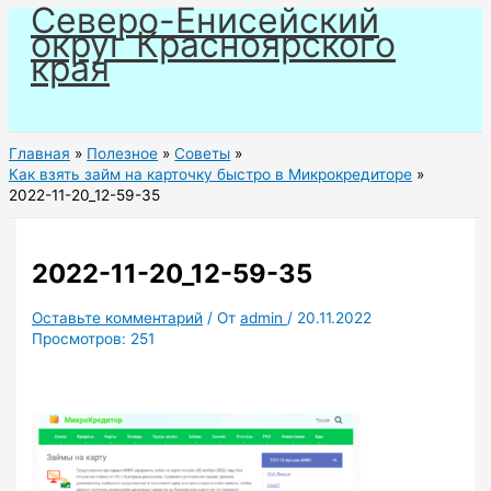
Северо-Енисейский
Перейти
округ Красноярского
к
края
содержимому
Главная
Полезное
Советы
Как взять займ на карточку быстро в Микрокредиторе
2022-11-20_12-59-35
2022-11-20_12-59-35
Оставьте комментарий
/ От
admin
/
20.11.2022
Просмотров:
251