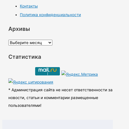
Контакты
Политика конфиденциальности
Архивы
А
р
Статистика
х
и
в
ы
* Администрация сайта не несет ответственности за
новости, статьи и комментарии размещенные
пользователями!