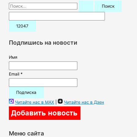
П
о
и
с
к
Подпишись на новости
:
Имя
Email *
Читайте нас в MAX
|
Читайте нас в Дзен
Меню сайта