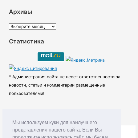
Архивы
А
р
Статистика
х
и
в
ы
* Администрация сайта не несет ответственности за
новости, статьи и комментарии размещенные
пользователями!
Мы используем куки для наилучшего
представления нашего сайта. Если Вы
продолжите использовать сайт, мы будем