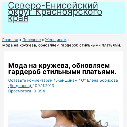
Северо-Енисейский
Перейти
округ Красноярского
к
края
содержимому
Главная
Полезное
Женщинам
Мода на кружева, обновляем гардероб стильными платьями.
Мода на кружева, обновляем
гардероб стильными платьями.
Оставьте комментарий
/
Женщинам
/ От
Елена Борисова
(Богданова)
/
09.11.2013
Просмотров:
9 094