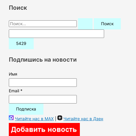
Поиск
П
о
и
с
к
Подпишись на новости
:
Имя
Email *
Читайте нас в MAX
|
Читайте нас в Дзен