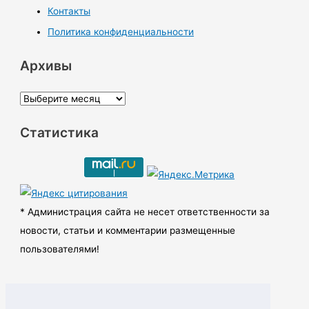
Контакты
Политика конфиденциальности
Архивы
А
р
Статистика
х
и
в
ы
* Администрация сайта не несет ответственности за
новости, статьи и комментарии размещенные
пользователями!