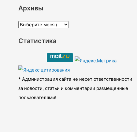
Архивы
А
р
Статистика
х
и
в
ы
* Администрация сайта не несет ответственности
за новости, статьи и комментарии размещенные
пользователями!