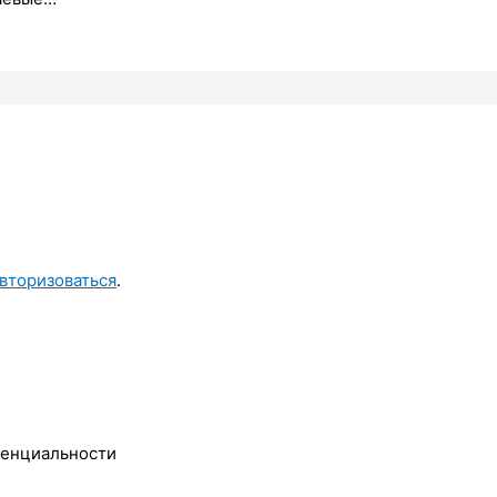
вторизоваться
.
денциальности