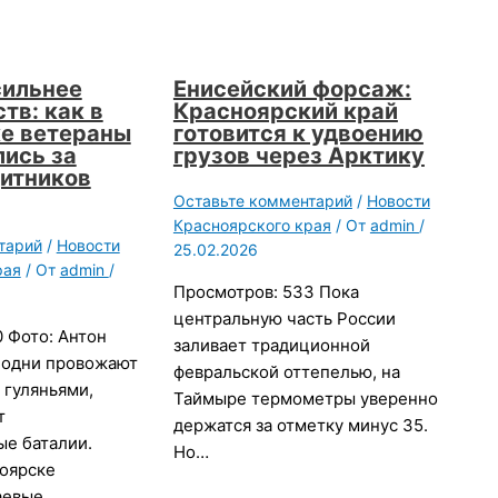
сильнее
Енисейский форсаж:
тв: как в
Красноярский край
е ветераны
готовится к удвоению
ись за
грузов через Арктику
итников
Оставьте комментарий
/
Новости
Красноярского края
/ От
admin
/
тарий
/
Новости
25.02.2026
рая
/ От
admin
/
Просмотров: 533 Пока
центральную часть России
 Фото: Антон
заливает традиционной
 одни провожают
февральской оттепелью, на
 гуляньями,
Таймыре термометры уверенно
т
держатся за отметку минус 35.
ые баталии.
Но…
ноярске
аевые…