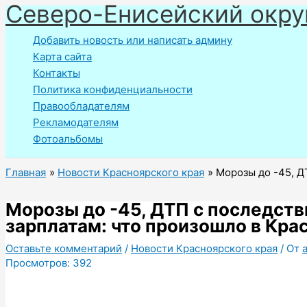
Северо-Енисейский окру
Перейти
к
Добавить новость или написать админу
содержимому
Карта сайта
Контакты
Политика конфиденциальности
Правообладателям
Рекламодателям
Фотоальбомы
Главная
Новости Красноярского края
Морозы до -45, Д
Морозы до -45, ДТП с последств
зарплатам: что произошло в Кра
Оставьте комментарий
/
Новости Красноярского края
/ От
Просмотров:
392