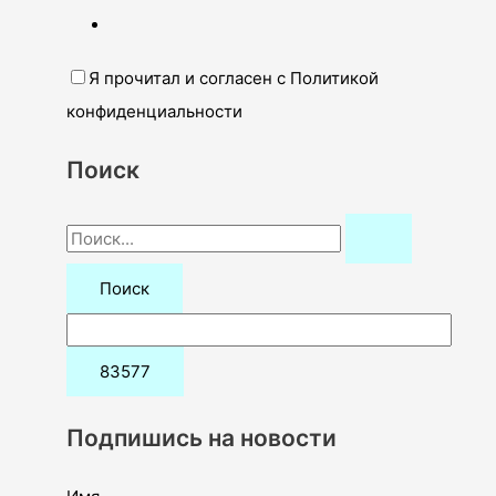
Я прочитал и согласен с Политикой
конфиденциальности
Поиск
П
о
и
с
к
:
Подпишись на новости