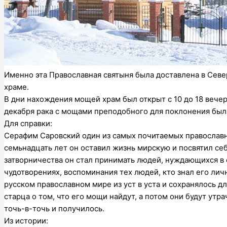
Именно эта Православная святыня была доставлена в Сев
храме.
В дни нахождения мощей храм был открыт с 10 до 18 вечер
декабря рака с мощами преподобного для поклонения была
Для справки:
Серафим Саровский один из самых почитаемых православных
семьнадцать лет он оставил жизнь мирскую и посвятил се
затворничества он стал принимать людей, нуждающихся в 
чудотворениях, воспоминания тех людей, кто знал его лич
русском православном мире из уст в уста и сохранялось д
старца о том, что его мощи найдут, а потом они будут утр
точь-в-точь и получилось.
Из истории: