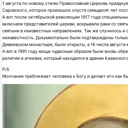
1 августа по новому стилю Православная Церковь праздн
Саровского, которое произошло спустя семьдесят лет посл
А вот после октябрьской революции 1917 года специальны
включали представителей церкви, вскрывали раки со свят
святыни в неизвестных направлениях. Так же случилось и
неизвестность. Документально были подтверждены только 
Дивеевском монастыре, были открыты, а 16 числа августа 
А вот в 1991 году мощи чудесным образом были вновь обр
религии и атеизма, который находился в здании Казанског
P/S
Молчание приближает человека к Богу и делает его как 