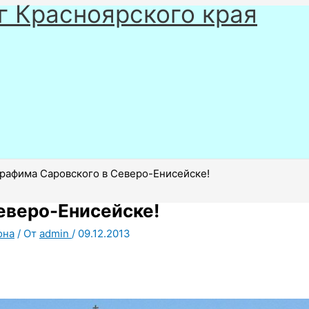
г Красноярского края
афима Саровского в Северо-Енисейске!
еверо-Енисейске!
она
/ От
admin
/
09.12.2013