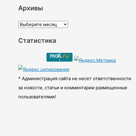
Архивы
А
р
Статистика
х
и
в
ы
* Администрация сайта не несет ответственности
за новости, статьи и комментарии размещенные
пользователями!