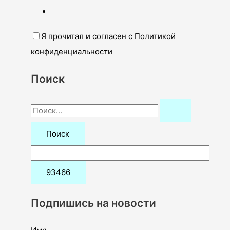
Я прочитал и согласен с Политикой
конфиденциальности
Поиск
П
о
и
с
к
:
Подпишись на новости