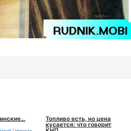
цинские…
Топливо есть, но цена
кусается: что говорит
КНП
тарий
/
Новости