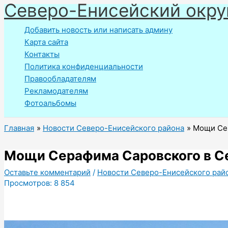
Северо-Енисейский окру
Перейти
к
Добавить новость или написать админу
содержимому
Карта сайта
Контакты
Политика конфиденциальности
Правообладателям
Рекламодателям
Фотоальбомы
Главная
Новости Северо-Енисейского района
Мощи Сер
Мощи Серафима Саровского в С
Оставьте комментарий
/
Новости Северо-Енисейского рай
Просмотров:
8 854