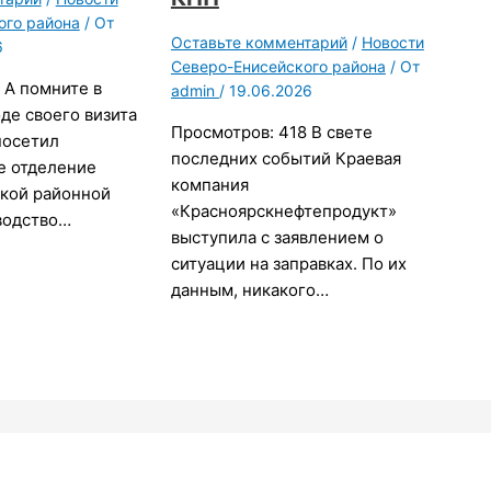
ого района
/ От
Оставьте комментарий
/
Новости
6
Северо-Енисейского района
/ От
 А помните в
admin
/
19.06.2026
оде своего визита
Просмотров: 418 В свете
посетил
последних событий Краевая
е отделение
компания
кой районной
«Красноярскнефтепродукт»
водство…
выступила с заявлением о
ситуации на заправках. По их
данным, никакого…