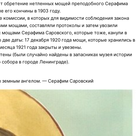
ует обретение нетленных мощей преподобного Серафима
е его кончины в 1903 году.
е комиссии, в которых для видимости соблюдения закона
ыми мощами, составляли протоколы и затем увозили
 с мощами Серафима Саровского, которые тоже, канули в
две даты: 17 декабря 1920 года мощи, которые хранились в
месяца 1921 года закрыты и увезены.
етены (были случайно найдены в запасниках музея истории
о собора в городе Ленинграде).
бы земным ангелом. — Серафим Саровский