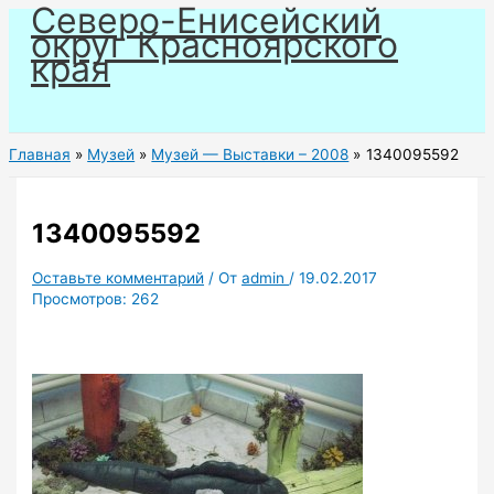
Северо-Енисейский
Перейти
округ Красноярского
к
края
содержимому
Главная
Музей
Музей — Выставки – 2008
1340095592
1340095592
Оставьте комментарий
/ От
admin
/
19.02.2017
Просмотров:
262