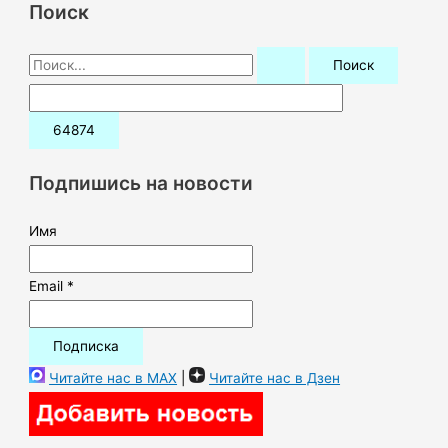
Поиск
П
о
и
с
к
Подпишись на новости
:
Имя
Email *
Читайте нас в MAX
|
Читайте нас в Дзен