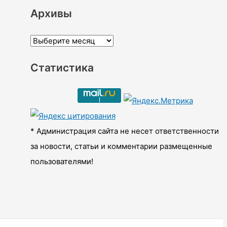
Архивы
А
р
Статистика
х
и
в
ы
* Администрация сайта не несет ответственности
за новости, статьи и комментарии размещенные
пользователями!