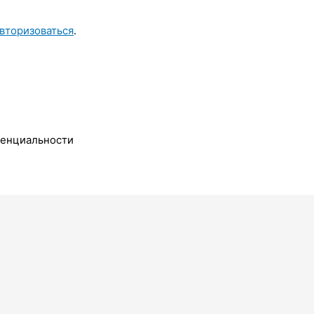
вторизоваться
.
денциальности