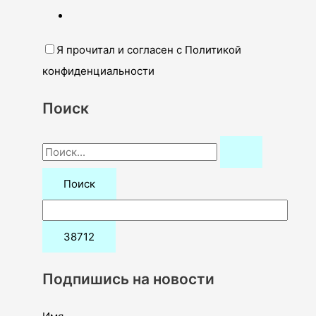
Я прочитал и согласен с Политикой
конфиденциальности
Поиск
П
о
и
с
к
:
Подпишись на новости