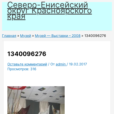
Северо-Енисейский
Перейти
округ Красноярского
к
края
содержимому
Главная
Музей
Музей — Выставки – 2008
1340096276
1340096276
Оставьте комментарий
/ От
admin
/
19.02.2017
Просмотров:
316