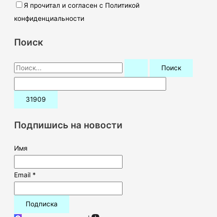
Я прочитал и согласен с Политикой
конфиденциальности
Поиск
П
о
и
с
к
Подпишись на новости
:
Имя
Email *