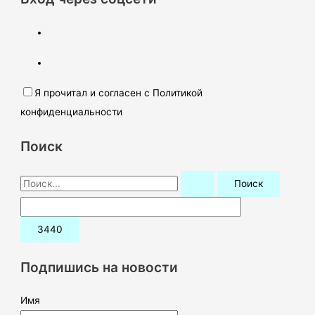
Я прочитал и согласен с Политикой
конфиденциальности
Поиск
П
о
и
с
к
Подпишись на новости
:
Имя