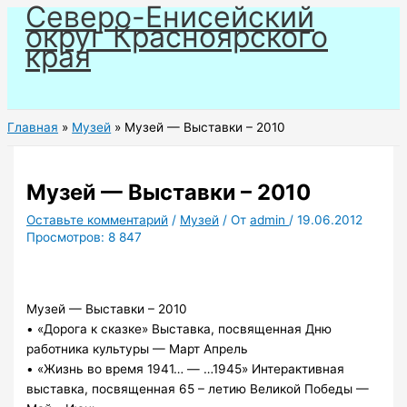
Северо-Енисейский
Перейти
округ Красноярского
к
края
содержимому
Главная
Музей
Музей — Выставки – 2010
Музей — Выставки – 2010
Оставьте комментарий
/
Музей
/ От
admin
/
19.06.2012
Просмотров:
8 847
Музей — Выставки – 2010
• «Дорога к сказке» Выставка, посвященная Дню
работника культуры — Март Апрель
• «Жизнь во время 1941… — …1945» Интерактивная
выставка, посвященная 65 – летию Великой Победы —