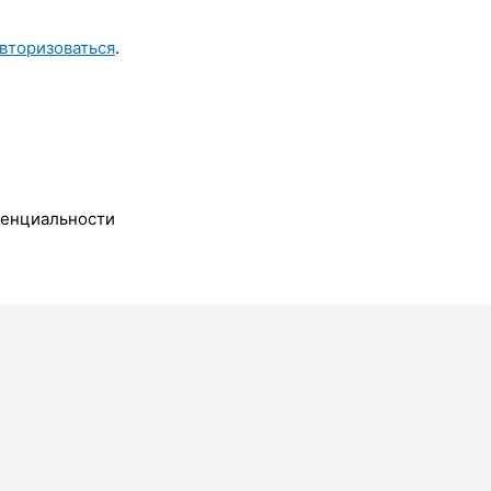
вторизоваться
.
денциальности