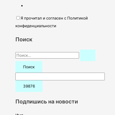
Я прочитал и согласен с Политикой
конфиденциальности
Поиск
П
о
и
с
к
:
Подпишись на новости