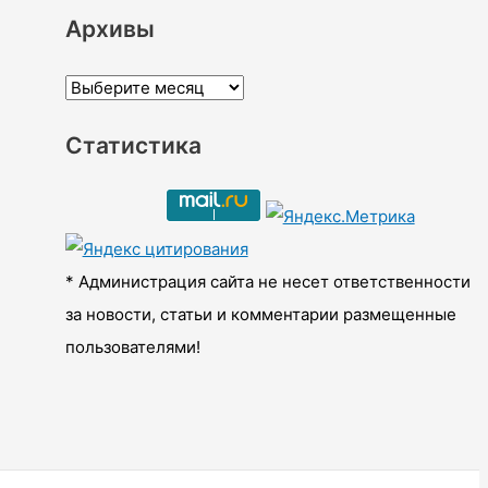
Архивы
А
р
Статистика
х
и
в
ы
* Администрация сайта не несет ответственности
за новости, статьи и комментарии размещенные
пользователями!