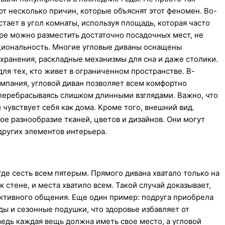
т несколько причин, которые объяснят этот феномен. Во-
стает в угол комнаты, используя площадь, которая часто
ире можно разместить достаточно посадочных мест, не
циональность. Многие угловые диваны оснащены
ранения, раскладные механизмы для сна и даже столики.
ля тех, кто живет в ограниченном пространстве. В-
компания, угловой диван позволяет всем комфортно
 перебрасываясь слишком длинными взглядами. Важно, что
чувствует себя как дома. Кроме того, внешний вид.
е разнообразие тканей, цветов и дизайнов. Они могут
других элементов интерьера.
где сесть всем пятерым. Прямого дивана хватало только на
 стене, и места хватило всем. Такой случай доказывает,
активного общения. Еще один пример: подруга приобрела
ды и сезонные подушки, что здоровье избавляет от
ведь каждая вещь должна иметь свое место, а угловой