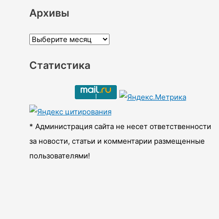
Архивы
А
р
Статистика
х
и
в
ы
* Администрация сайта не несет ответственности
за новости, статьи и комментарии размещенные
пользователями!