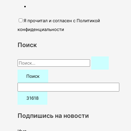
Я прочитал и согласен с Политикой
конфиденциальности
Поиск
П
о
и
с
к
:
Подпишись на новости