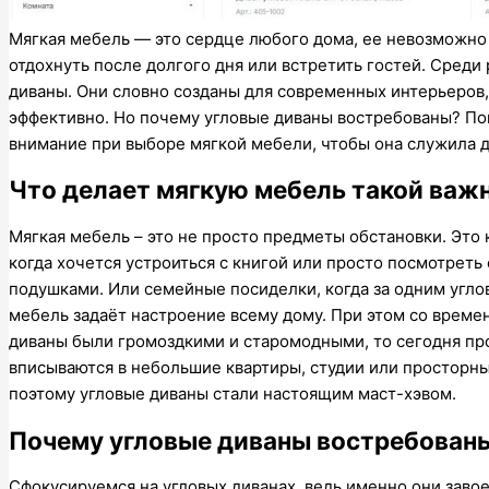
Мягкая мебель — это сердце любого дома, ее невозможно 
отдохнуть после долгого дня или встретить гостей. Сред
диваны. Они словно созданы для современных интерьеров,
эффективно. Но почему угловые диваны востребованы? Поп
внимание при выборе мягкой мебели, чтобы она служила д
Что делает мягкую мебель такой важн
Мягкая мебель – это не просто предметы обстановки. Это 
когда хочется устроиться с книгой или просто посмотреть 
подушками. Или семейные посиделки, когда за одним угло
мебель задаёт настроение всему дому. При этом со време
диваны были громоздкими и старомодными, то сегодня пр
вписываются в небольшие квартиры, студии или просторны
поэтому угловые диваны стали настоящим маст-хэвом.
Почему угловые диваны востребован
Сфокусируемся на угловых диванах, ведь именно они завое