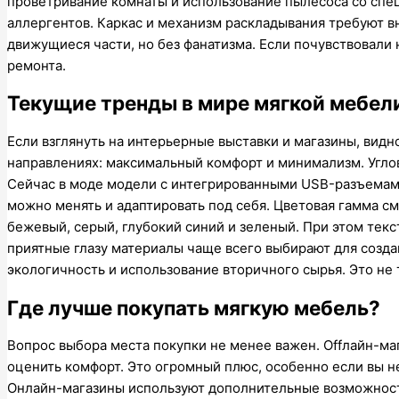
проветривание комнаты и использование пылесоса со спец
аллергентов. Каркас и механизм раскладывания требуют в
движущиеся части, но без фанатизма. Если почувствовали
ремонта.
Текущие тренды в мире мягкой мебел
Если взглянуть на интерьерные выставки и магазины, видно
направлениях: максимальный комфорт и минимализм. Углов
Сейчас в моде модели с интегрированными USB-разъемам
можно менять и адаптировать под себя. Цветовая гамма с
бежевый, серый, глубокий синий и зеленый. При этом текс
приятные глазу материалы чаще всего выбирают для созд
экологичность и использование вторичного сырья. Это не т
Где лучше покупать мягкую мебель?
Вопрос выбора места покупки не менее важен. Оffлайн-маг
оценить комфорт. Это огромный плюс, особенно если вы н
Онлайн-магазины используют дополнительные возможност