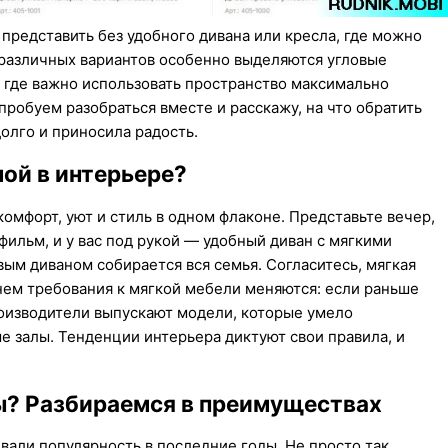
представить без удобного дивана или кресла, где можно
и различных вариантов особенно выделяются угловые
 где важно использовать пространство максимально
робуем разобраться вместе и расскажу, на что обратить
олго и приносила радость.
ой в интерьере?
комфорт, уют и стиль в одном флаконе. Представьте вечер,
фильм, и у вас под рукой — удобный диван с мягкими
вым диваном собирается вся семья. Согласитесь, мягкая
нем требования к мягкой мебели меняются: если раньше
оизводители выпускают модели, которые умело
е залы. Тенденции интерьера диктуют свои правила, и
ы? Разбираемся в преимуществах
вали популярность в последние годы. Не просто так