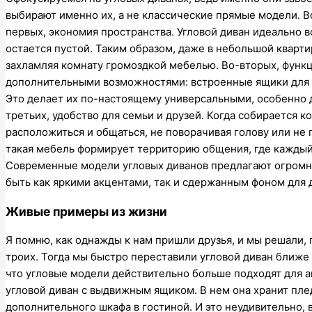
выбирают именно их, а не классические прямые модели. Во
первых, экономия пространства. Угловой диван идеально в
остается пустой. Таким образом, даже в небольшой кварт
захламляя комнату громоздкой мебелью. Во-вторых, функ
дополнительными возможностями: встроенные ящики для х
Это делает их по-настоящему универсальными, особенно д
третьих, удобство для семьи и друзей. Когда собирается 
расположиться и общаться, не поворачивая голову или не
такая мебель формирует территорию общения, где каждый 
Современные модели угловых диванов предлагают огромно
быть как яркими акцентами, так и сдержанным фоном для 
Живые примеры из жизни
Я помню, как однажды к нам пришли друзья, и мы решали, 
троих. Тогда мы быстро переставили угловой диван ближе к
что угловые модели действительно больше подходят для 
угловой диван с выдвижным ящиком. В нем она хранит пле
дополнительного шкафа в гостиной. И это неудивительно, 