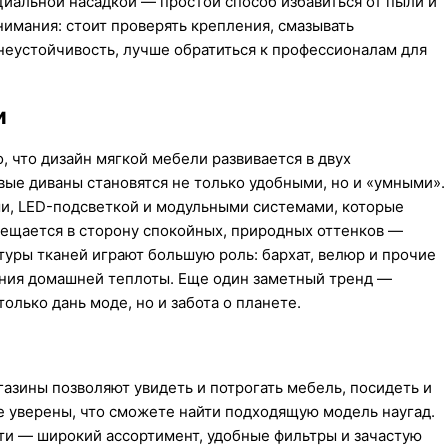
иальной насадкой — простой способ избавиться от пыли и
нимания: стоит проверять крепления, смазывать
 неустойчивость, лучше обратиться к профессионалам для
и
, что дизайн мягкой мебели развивается в двух
ые диваны становятся не только удобными, но и «умными».
и, LED-подсветкой и модульными системами, которые
мещается в сторону спокойных, природных оттенков —
туры тканей играют большую роль: бархат, велюр и прочие
ания домашней теплоты. Еще один заметный тренд —
олько дань моде, но и забота о планете.
азины позволяют увидеть и потрогать мебель, посидеть и
е уверены, что сможете найти подходящую модель наугад.
и — широкий ассортимент, удобные фильтры и зачастую