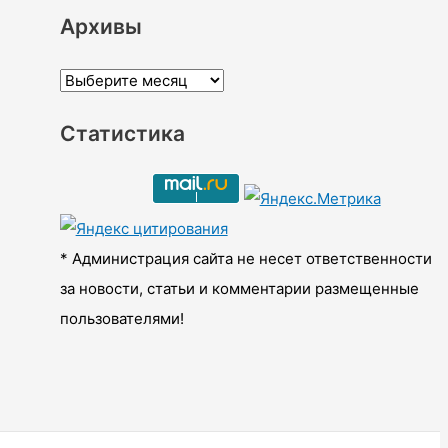
Архивы
А
р
Статистика
х
и
в
ы
* Администрация сайта не несет ответственности
за новости, статьи и комментарии размещенные
пользователями!