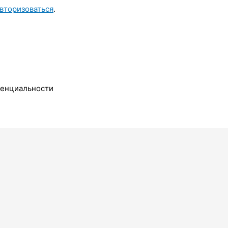
вторизоваться
.
денциальности