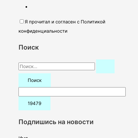
Я прочитал и согласен с Политикой
конфиденциальности
Поиск
П
о
и
с
к
:
Подпишись на новости