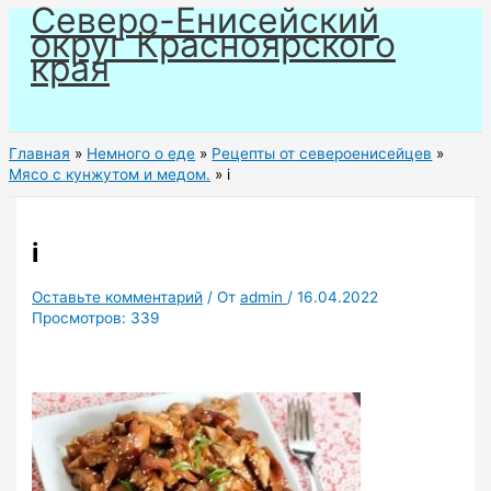
Северо-Енисейский
Перейти
округ Красноярского
к
края
содержимому
Главная
Немного о еде
Рецепты от североенисейцев
Мясо с кунжутом и медом.
i
i
Оставьте комментарий
/ От
admin
/
16.04.2022
Просмотров:
339