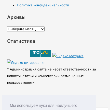
Политика конфиденциальности
Архивы
А
р
Статистика
х
и
в
ы
* Администрация сайта не несет ответственности за
новости, статьи и комментарии размещенные
пользователями!
Мы используем куки для наилучшего