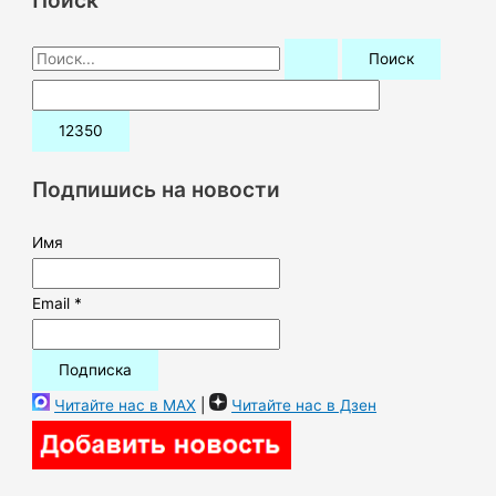
П
о
и
с
к
Подпишись на новости
:
Имя
Email *
Читайте нас в MAX
|
Читайте нас в Дзен