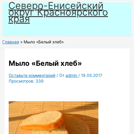
Северо-Енисейский
Перейти
округ Красноярского
к
края
содержимому
Главная
Мыло «Белый хлеб»
Мыло «Белый хлеб»
Оставьте комментарий
/ От
admin
/
19.05.2017
Просмотров:
339