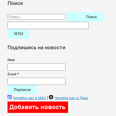
Поиск
П
о
и
с
к
Подпишись на новости
:
Имя
Email *
Читайте нас в MAX
|
Читайте нас в Дзен