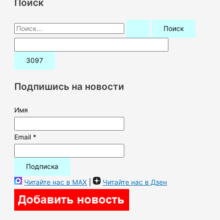
Поиск
П
о
и
с
к
Подпишись на новости
:
Имя
Email *
Читайте нас в MAX
|
Читайте нас в Дзен