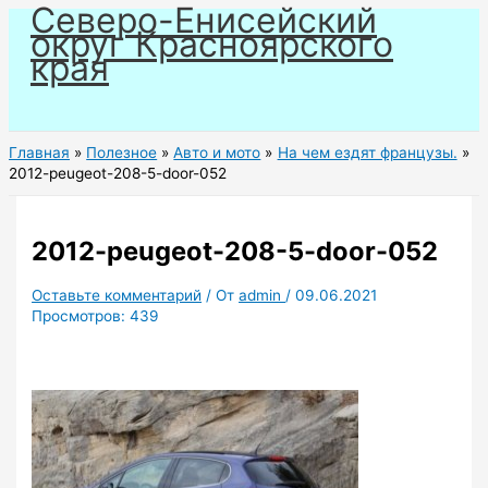
Северо-Енисейский
Перейти
округ Красноярского
к
края
содержимому
Главная
Полезное
Авто и мото
На чем ездят французы.
2012-peugeot-208-5-door-052
2012-peugeot-208-5-door-052
Оставьте комментарий
/ От
admin
/
09.06.2021
Просмотров:
439