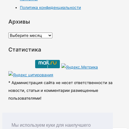
Политика конфиденциальности
Архивы
А
р
Статистика
х
и
в
ы
* Администрация сайта не несет ответственности за
новости, статьи и комментарии размещенные
пользователями!
Мы используем куки для наилучшего