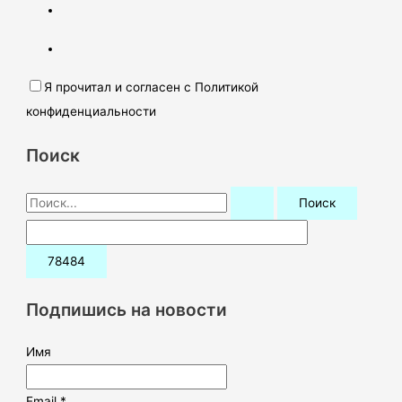
Я прочитал и согласен с Политикой
конфиденциальности
Поиск
П
о
и
с
к
Подпишись на новости
:
Имя
Email *