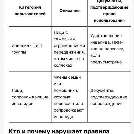
Документы,
Категория
подтверждающие
Описание
пользователей
право
использования
Лица с
Удостоверение
тяжелыми
инвалида, ПИН-
Инвалиды I и II
ограничениями
код на парковку,
группы
передвижения,
если
в том числе на
предусмотрено
колясках
Члены семьи
или
Лица,
помощники,
Документы,
сопровождающие
которые
подтверждающие
инвалидов
перевозят или
сопровождение
сопровождают
инвалида
Кто и почему нарушает правила