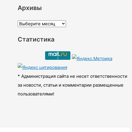
Архивы
А
р
Статистика
х
и
в
ы
* Администрация сайта не несет ответственности
за новости, статьи и комментарии размещенные
пользователями!