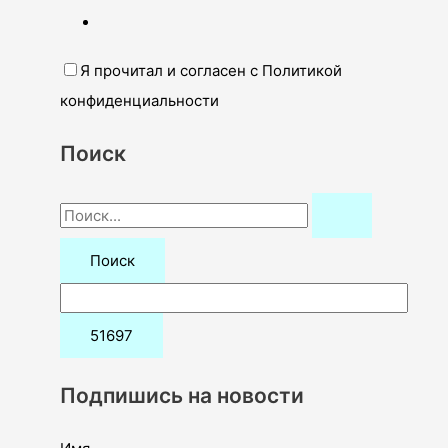
Я прочитал и согласен с Политикой
конфиденциальности
Поиск
П
о
и
с
к
:
Подпишись на новости