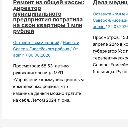
Ремонт из общей кассы:
Дела меди
директор
муниципального
Оставьте коммен
предприятия потратила
Северо-Енисейск
на свои квартиры 1 млн
admin
/
22.07.202
рублей
Просмотров: 153
Оставьте комментарий
/
Новости
апреле 22го в х
Северо-Енисейского района
/ От
губернатор Усс 
admin
/
06.08.2026
терапевтическо
Северо-Енисейс
Просмотров: 58 53-летняя
больницы. Руко
руководительница МУП
«Управление коммуникационным
комплексом» решила, что
казённые деньги можно тратить
на себя. Летом 2024 г. она…