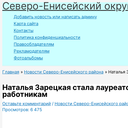
Северо-Енисейский окру
Перейти
к
Добавить новость или написать админу
содержимому
Карта сайта
Контакты
Политика конфиденциальности
Правообладателям
Рекламодателям
Фотоальбомы
Главная
Новости Северо-Енисейского района
Наталья 
Наталья Зарецкая стала лауреа
работникам
Оставьте комментарий
/
Новости Северо-Енисейского рай
Просмотров:
6 475