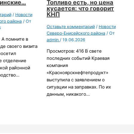
цинские…
Топливо есть, но цена
кусается: что говорит
КНП
тарий
/
Новости
ого района
/ От
Оставьте комментарий
/
Новости
6
Северо-Енисейского района
/ От
 А помните в
admin
/
19.06.2026
оде своего визита
Просмотров: 416 В свете
посетил
последних событий Краевая
е отделение
компания
кой районной
«Красноярскнефтепродукт»
водство…
выступила с заявлением о
ситуации на заправках. По их
данным, никакого…