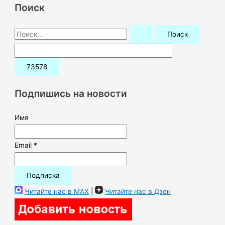
Поиск
П
о
и
с
к
Подпишись на новости
:
Имя
Email *
Читайте нас в MAX
|
Читайте нас в Дзен