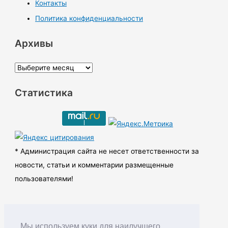
Контакты
Политика конфиденциальности
Архивы
А
р
Статистика
х
и
в
ы
* Администрация сайта не несет ответственности за
новости, статьи и комментарии размещенные
пользователями!
Мы используем куки для наилучшего