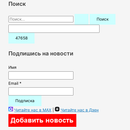
Поиск
П
о
и
с
к
Подпишись на новости
:
Имя
Email *
Читайте нас в MAX
|
Читайте нас в Дзен