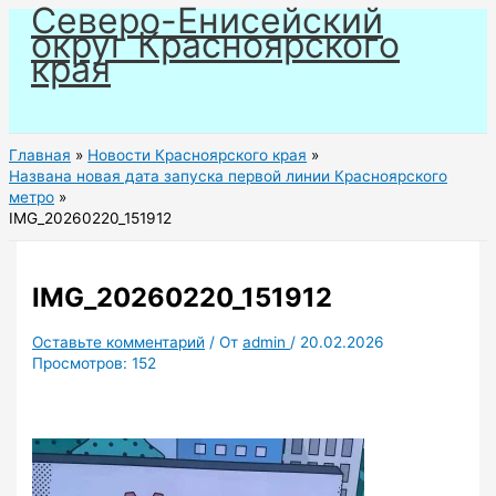
Северо-Енисейский
Перейти
округ Красноярского
к
края
содержимому
Главная
Новости Красноярского края
Названа новая дата запуска первой линии Красноярского
метро
IMG_20260220_151912
IMG_20260220_151912
Оставьте комментарий
/ От
admin
/
20.02.2026
Просмотров:
152