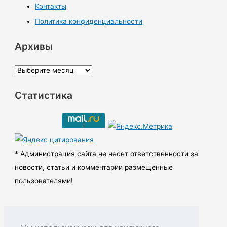
Контакты
Политика конфиденциальности
Архивы
А
р
Статистика
х
и
в
ы
* Администрация сайта не несет ответственности за
новости, статьи и комментарии размещенные
пользователями!