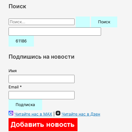
Поиск
П
о
и
с
к
Подпишись на новости
:
Имя
Email *
Читайте нас в MAX
|
Читайте нас в Дзен