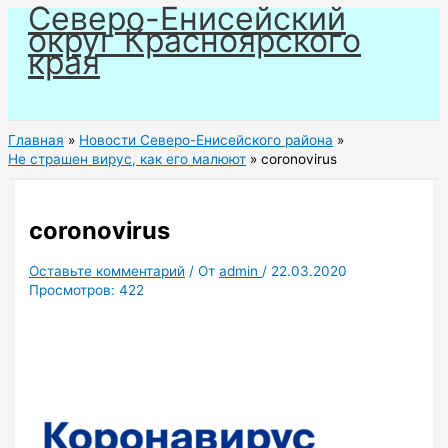
Северо-Енисейский
Перейти
округ Красноярского
к
края
содержимому
Главная
Новости Северо-Енисейского района
Не страшен вирус, как его малюют
coronovirus
coronovirus
Оставьте комментарий
/ От
admin
/
22.03.2020
Просмотров:
422