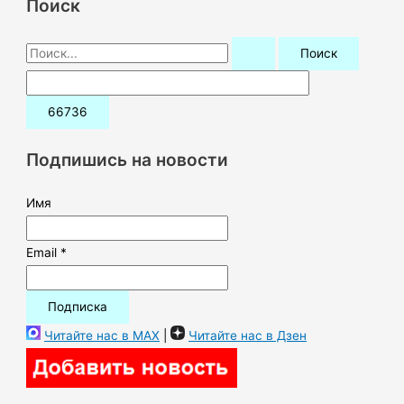
Поиск
П
о
и
с
к
Подпишись на новости
:
Имя
Email *
Читайте нас в MAX
|
Читайте нас в Дзен