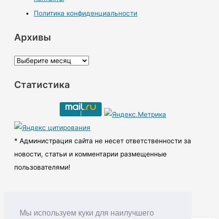
Политика конфиденциальности
Архивы
А
р
Статистика
х
и
в
ы
* Администрация сайта не несет ответственности за
новости, статьи и комментарии размещенные
пользователями!
Мы используем куки для наилучшего