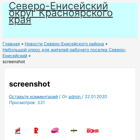
Северо-Енисейский
Перейти
округ Красноярского
к
края
содержимому
Главная
Новости Северо-Енисейского района
Небольшой опрос для жителей рабочего поселка Северо-
Енисейский
screenshot
screenshot
Оставьте комментарий
/ От
admin
/
22.01.2020
Просмотров:
331