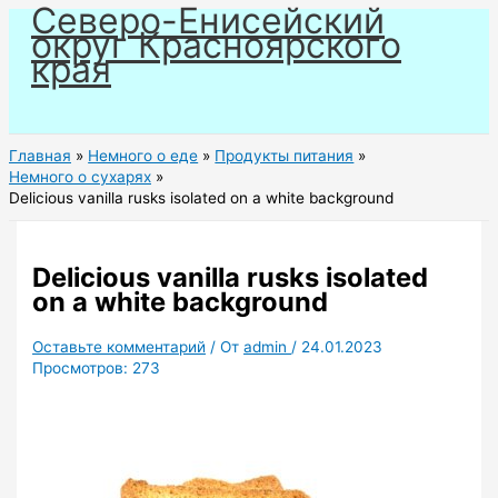
Северо-Енисейский
Перейти
округ Красноярского
к
края
содержимому
Главная
Немного о еде
Продукты питания
Немного о сухарях
Delicious vanilla rusks isolated on a white background
Delicious vanilla rusks isolated
on a white background
Оставьте комментарий
/ От
admin
/
24.01.2023
Просмотров:
273