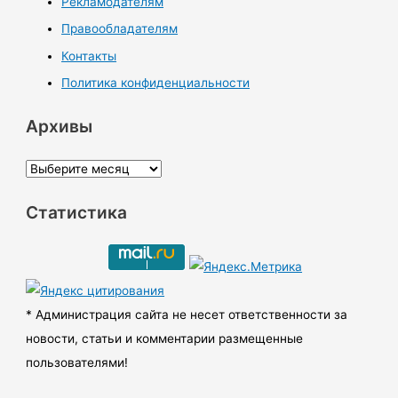
Рекламодателям
Правообладателям
Контакты
Политика конфиденциальности
Архивы
А
р
Статистика
х
и
в
ы
* Администрация сайта не несет ответственности за
новости, статьи и комментарии размещенные
пользователями!