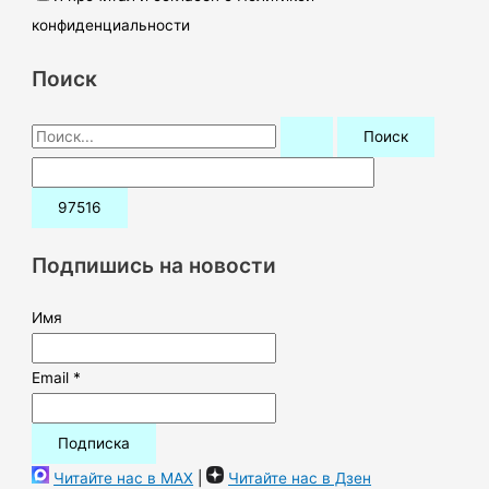
конфиденциальности
Поиск
П
о
и
с
к
Подпишись на новости
:
Имя
Email *
Читайте нас в MAX
|
Читайте нас в Дзен