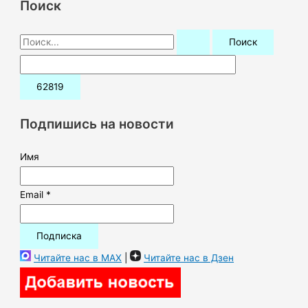
Поиск
П
о
и
с
к
Подпишись на новости
:
Имя
Email *
Читайте нас в MAX
|
Читайте нас в Дзен