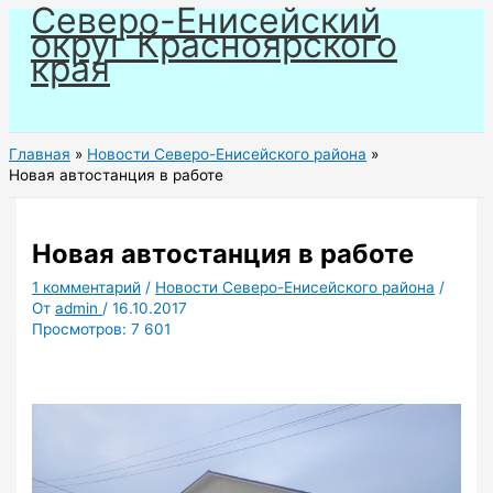
Северо-Енисейский
Перейти
округ Красноярского
к
края
содержимому
Главная
Новости Северо-Енисейского района
Новая автостанция в работе
Новая автостанция в работе
1 комментарий
/
Новости Северо-Енисейского района
/
От
admin
/
16.10.2017
Просмотров:
7 601