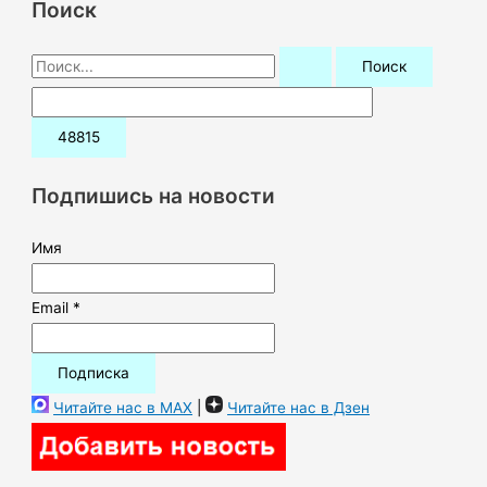
Поиск
П
о
и
с
к
Подпишись на новости
:
Имя
Email *
Читайте нас в MAX
|
Читайте нас в Дзен