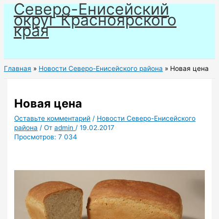
Северо-Енисейский
Перейти
округ Красноярского
к
края
содержимому
Главная
Новости Северо-Енисейского района
Новая цена
Новая цена
Оставьте комментарий
/
Новости Северо-Енисейского
района
/ От
admin
/
19.02.2017
Просмотров:
7 034