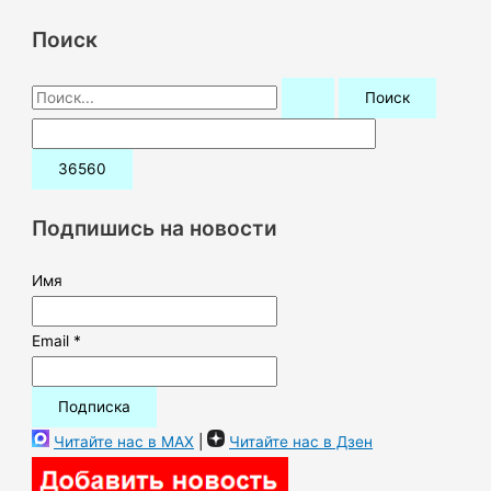
Поиск
П
о
и
с
к
Подпишись на новости
:
Имя
Email *
Читайте нас в MAX
|
Читайте нас в Дзен