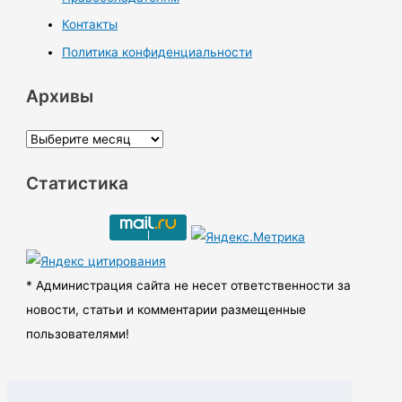
Контакты
Политика конфиденциальности
Архивы
А
р
Статистика
х
и
в
ы
* Администрация сайта не несет ответственности за
новости, статьи и комментарии размещенные
пользователями!