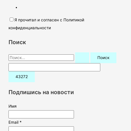
Я прочитал и согласен с Политикой
конфиденциальности
Поиск
П
о
и
с
к
Подпишись на новости
:
Имя
Email *