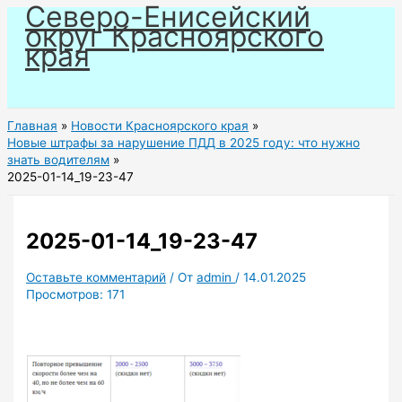
Северо-Енисейский
Перейти
округ Красноярского
к
края
содержимому
Главная
Новости Красноярского края
Новые штрафы за нарушение ПДД в 2025 году: что нужно
знать водителям
2025-01-14_19-23-47
2025-01-14_19-23-47
Оставьте комментарий
/ От
admin
/
14.01.2025
Просмотров:
171