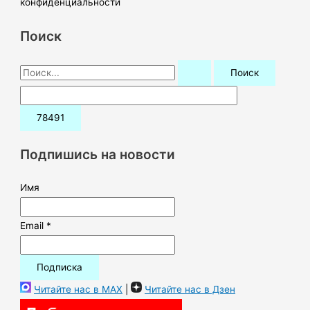
конфиденциальности
Поиск
П
о
и
с
к
Подпишись на новости
:
Имя
Email *
Читайте нас в MAX
|
Читайте нас в Дзен