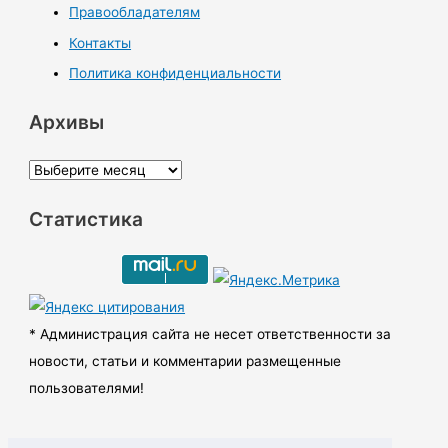
Правообладателям
Контакты
Политика конфиденциальности
Архивы
А
р
Статистика
х
и
в
ы
* Администрация сайта не несет ответственности за
новости, статьи и комментарии размещенные
пользователями!