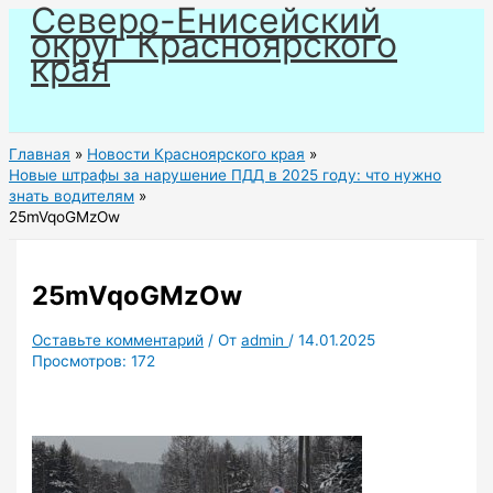
Северо-Енисейский
Перейти
округ Красноярского
к
края
содержимому
Главная
Новости Красноярского края
Новые штрафы за нарушение ПДД в 2025 году: что нужно
знать водителям
25mVqoGMzOw
25mVqoGMzOw
Оставьте комментарий
/ От
admin
/
14.01.2025
Просмотров:
172