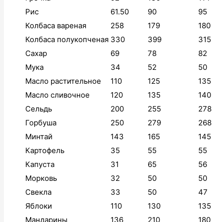
Рис
61.50
90
95
Колбаса вареная
258
179
180
Колбаса полукопченая
330
399
315
Сахар
69
78
82
Мука
34
52
50
Масло растительное
110
125
135
Масло сливочное
120
135
140
Сельдь
200
255
278
Горбуша
250
279
268
Минтай
143
165
145
Картофель
35
55
55
Капуста
31
65
56
Морковь
32
50
50
Свекла
33
50
47
Яблоки
110
130
135
Мандарины
136
210
180