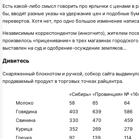
Есть какой-либо смысл говорить про ярлычки с ценами в р
бы, вводят разные указы на удержание цен и подобные бум
перевертов. Хотя нет, про одно большое изменение напис
Независимым корреспондентом (инкогнито), жителем посе
произвелось «приценивание» в трех магазинах городского
выставлен на суд и одобрение-осуждение земляков…
Дивитесь
Снаряженный блокнотом и ручкой, собкор сайта выдвинул
продаваемый продукт в торговых точках райцентра.
«Сибирь»
«Провинция»
№ «16
Молоко
58
65
64
Говядина
403
639
586
Свинина
330
470
459
Курица
352
269
279
Гречка
92
139
114