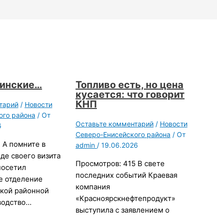
цинские…
Топливо есть, но цена
кусается: что говорит
КНП
тарий
/
Новости
ого района
/ От
Оставьте комментарий
/
Новости
6
Северо-Енисейского района
/ От
 А помните в
admin
/
19.06.2026
оде своего визита
Просмотров: 415 В свете
посетил
последних событий Краевая
е отделение
компания
кой районной
«Красноярскнефтепродукт»
водство…
выступила с заявлением о