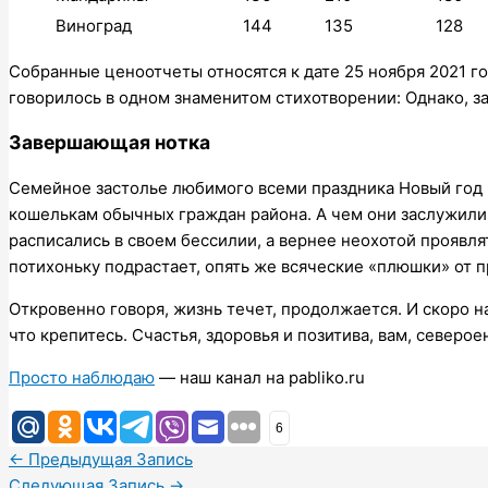
Виноград
144
135
128
Собранные ценоотчеты относятся к дате 25 ноября 2021 год
говорилось в одном знаменитом стихотворении: Однако, за
Завершающая нотка
Семейное застолье любимого всеми праздника Новый год 
кошелькам обычных граждан района. А чем они заслужили 
расписались в своем бессилии, а вернее неохотой проявлят
потихоньку подрастает, опять же всяческие «плюшки» от п
Откровенно говоря, жизнь течет, продолжается. И скоро 
что крепитесь. Счастья, здоровья и позитива, вам, северо
Просто наблюдаю
— наш канал на pabliko.ru
6
←
Предыдущая Запись
Следующая Запись
→