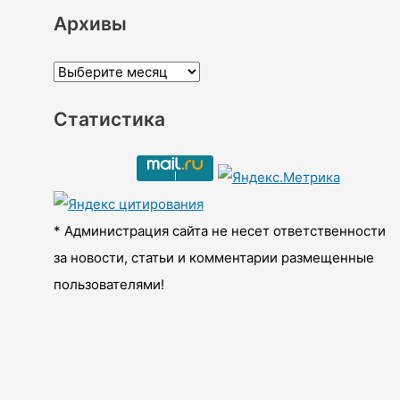
Архивы
А
р
Статистика
х
и
в
ы
* Администрация сайта не несет ответственности
за новости, статьи и комментарии размещенные
пользователями!