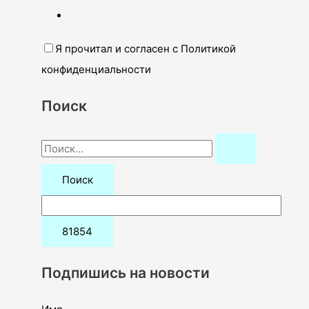
Я прочитал и согласен с Политикой
конфиденциальности
Поиск
П
о
и
с
к
:
Подпишись на новости