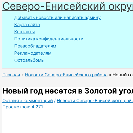
Северо-Енисейский окру
Перейти
к
Добавить новость или написать админу
содержимому
Карта сайта
Контакты
Политика конфиденциальности
Правообладателям
Рекламодателям
Фотоальбомы
Главная
Новости Северо-Енисейского района
Новый го
Новый год несется в Золотой уго
Оставьте комментарий
/
Новости Северо-Енисейского рай
Просмотров:
4 271