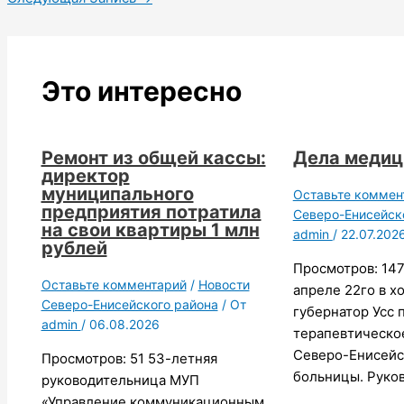
Это интересно
Ремонт из общей кассы:
Дела меди
директор
муниципального
Оставьте коммен
предприятия потратила
Северо-Енисейск
на свои квартиры 1 млн
admin
/
22.07.202
рублей
Просмотров: 147
Оставьте комментарий
/
Новости
апреле 22го в х
Северо-Енисейского района
/ От
губернатор Усс 
admin
/
06.08.2026
терапевтическо
Северо-Енисейс
Просмотров: 51 53-летняя
больницы. Руко
руководительница МУП
«Управление коммуникационным