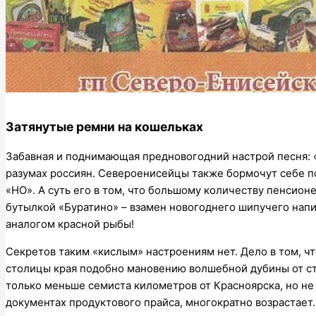
Затянутые ремни на кошельках
Забавная и поднимающая предновогодний настрой песня: «
разумах россиян. Североенисейцы также бормочут себе по
«НО». А суть его в том, что большому количеству пенсионе
бутылкой «Буратино» – взамен новогоднего шипучего напи
аналогом красной рыбы!
Секретов таким «кислым» настроениям нет. Дело в том, чт
столицы края подобно мановению волшебной дубины от стр
только меньше семиста километров от Красноярска, но не
документах продуктового прайса, многократно возрастает.