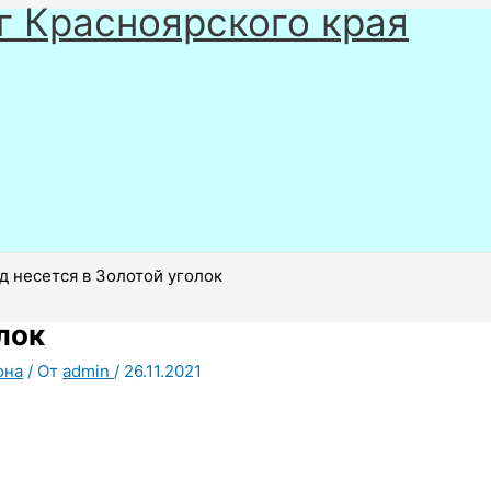
г Красноярского края
д несется в Золотой уголок
лок
она
/ От
admin
/
26.11.2021