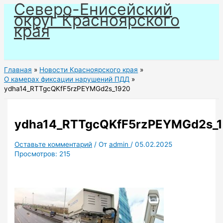
Северо-Енисейский
Перейти
округ Красноярского
к
края
содержимому
Главная
Новости Красноярского края
О камерах фиксации нарушений ПДД
ydha14_RTTgcQKfF5rzPEYMGd2s_1920
ydha14_RTTgcQKfF5rzPEYMGd2s_
Оставьте комментарий
/ От
admin
/
05.02.2025
Просмотров:
215