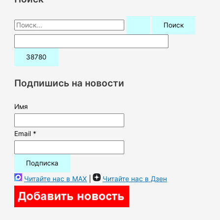
П
о
и
с
к
Подпишись на новости
:
Имя
Email *
Читайте нас в MAX
|
Читайте нас в Дзен